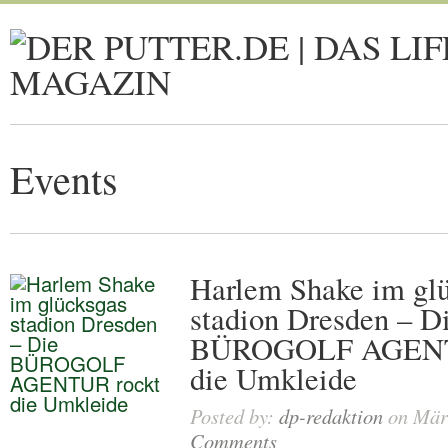
Events
Harlem Shake im gl
stadion Dresden – D
BÜROGOLF AGENT
die Umkleide
Posted by:
dp-redaktion
on März
Comments