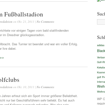
m Fußballstadion
Suc
redaktion
on Okt. 21, 2011 |
No Comments
erichtete vor einigen Tagen vom bald stattfindenden
ier im Dresdner glücksgasstadion.
Sch
llbracht. Das Turnier ist beendet und war ein voller Erfolg.
adidas
r live dabei.
Blac
 >>
Verba
Golf-R
Keksfo
Kosmet
lfclubs
golf
Pr
Interna
Weih
redaktion
on Okt. 10, 2011 |
No Comments
Weihna
n Jahren erfreut sich ein Sport immer größerer Beliebtheit.
WP Cu
nicht nur bei Geschäftsführern sehr beliebt. Es hat auch
requi
tern und Kollegen zuspruch gefunden. Wer also sein