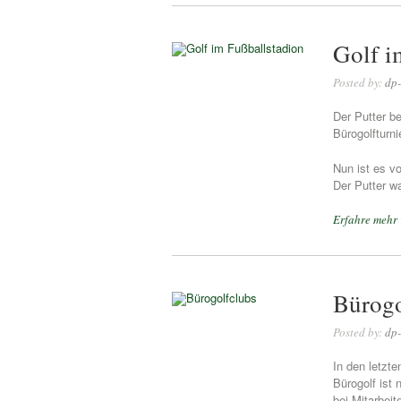
Golf i
Posted by:
dp-
Der Putter b
Bürogolfturn
Nun ist es vo
Der Putter wa
Erfahre mehr
Bürogo
Posted by:
dp-
In den letzte
Bürogolf ist 
bei Mitarbei