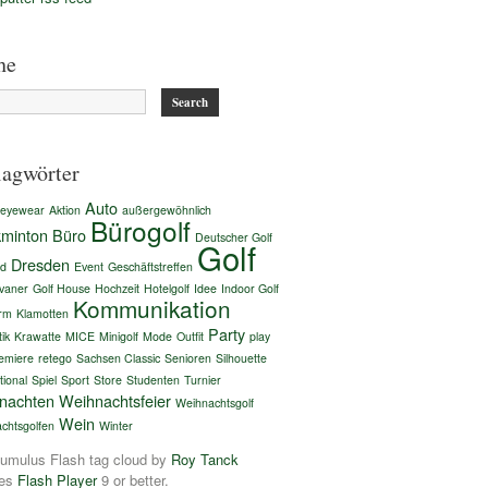
he
lagwörter
Auto
 eyewear
Aktion
außergewöhnlich
Bürogolf
kminton
Büro
Deutscher Golf
Golf
Dresden
nd
Event
Geschäftstreffen
ivaner
Golf House
Hochzeit
Hotelgolf
Idee
Indoor Golf
Kommunikation
rm
Klamotten
Party
ik
Krawatte
MICE
Minigolf
Mode
Outfit
play
emiere
retego
Sachsen Classic
Senioren
Silhouette
tional
Spiel
Sport
Store
Studenten
Turnier
nachten
Weihnachtsfeier
Weihnachtsgolf
Wein
chtsgolfen
Winter
mulus Flash tag cloud by
Roy Tanck
res
Flash Player
9 or better.