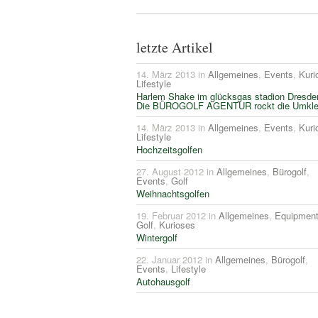
letzte Artikel
14. März 2013 in
Allgemeines
,
Events
,
Kuri
Lifestyle
Harlem Shake im glücksgas stadion Dresde
Die BÜROGOLF AGENTUR rockt die Umkle
14. März 2013 in
Allgemeines
,
Events
,
Kuri
Lifestyle
Hochzeitsgolfen
27. August 2012 in
Allgemeines
,
Bürogolf
,
Events
,
Golf
Weihnachtsgolfen
19. Februar 2012 in
Allgemeines
,
Equipmen
Golf
,
Kurioses
Wintergolf
22. Januar 2012 in
Allgemeines
,
Bürogolf
,
Events
,
Lifestyle
Autohausgolf