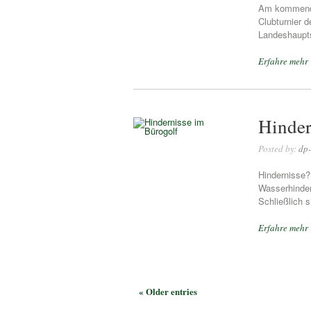
Am kommende
Clubturnier 
Landeshaupts
Erfahre mehr
Hinder
Posted by:
dp-
Hindernisse?
Wasserhinder
Schließlich 
Erfahre mehr
« Older entries