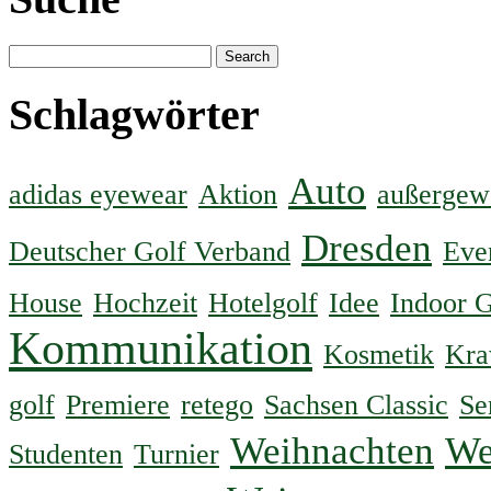
Schlagwörter
Auto
adidas eyewear
Aktion
außergew
Dresden
Deutscher Golf Verband
Eve
House
Hochzeit
Hotelgolf
Idee
Indoor G
Kommunikation
Kosmetik
Kra
golf
Premiere
retego
Sachsen Classic
Se
Weihnachten
We
Studenten
Turnier