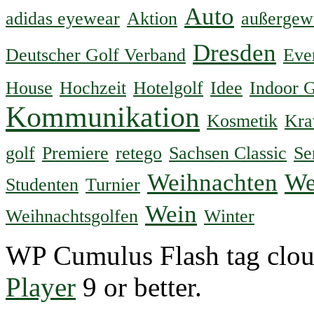
Auto
adidas eyewear
Aktion
außergew
Dresden
Deutscher Golf Verband
Eve
House
Hochzeit
Hotelgolf
Idee
Indoor G
Kommunikation
Kosmetik
Kra
golf
Premiere
retego
Sachsen Classic
Se
Weihnachten
We
Studenten
Turnier
Wein
Weihnachtsgolfen
Winter
WP Cumulus Flash tag clo
Player
9 or better.