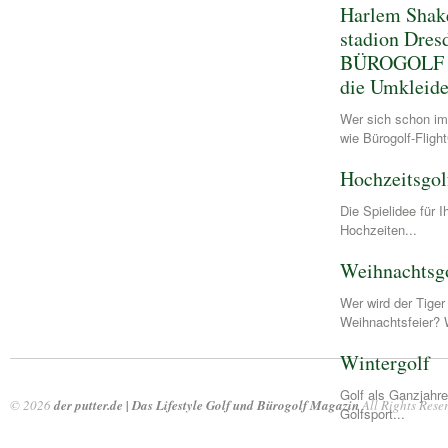
Harlem Shak
stadion Dres
BÜROGOLF 
die Umkleid
Wer sich schon im
wie Bürogolf-Flig
Hochzeitsgol
Die Spielidee für 
Hochzeiten...
Weihnachtsg
Wer wird der Tige
Weihnachtsfeier? 
Wintergolf
Golf als Ganzjahre
© 2026
der putter.de | Das Lifestyle Golf und Bürogolf Magazin
All Rights Rese
Golfsport...