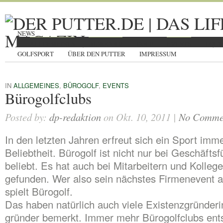
NEWS
ALLGEMEINES
BÜROGOLF
GOLF
EVENTS
EQUI
GOLFSPORT
ÜBER DEN PUTTER
IMPRESSUM
IN
ALLGEMEINES
,
BÜROGOLF
,
EVENTS
Bürogolfclubs
Posted by:
dp-redaktion
on Okt. 10, 2011 |
No Comme
In den letzten Jahren erfreut sich ein Sport imm
Beliebtheit. Bürogolf ist nicht nur bei Geschäfts
beliebt. Es hat auch bei Mitarbeitern und Kolleg
gefunden. Wer also sein nächstes Firmenevent a
spielt Bürogolf.
Das haben natürlich auch viele Existenzgründeri
gründer bemerkt. Immer mehr Bürogolfclubs ents