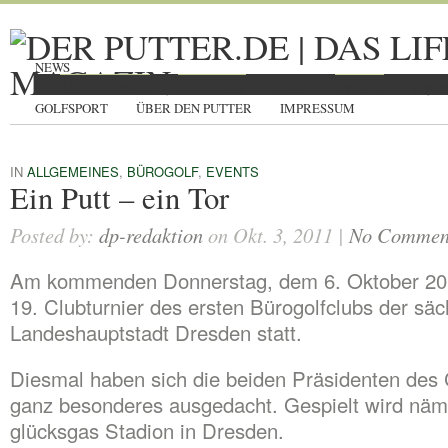
NEWS
ALLGEMEINES
BÜROGOLF
GOLF
EVENTS
EQUI
GOLFSPORT
ÜBER DEN PUTTER
IMPRESSUM
IN
ALLGEMEINES
,
BÜROGOLF
,
EVENTS
Ein Putt – ein Tor
Posted by:
dp-redaktion
on Okt. 3, 2011 |
No Commen
Am kommenden Donnerstag, dem 6. Oktober 201
19. Clubturnier des ersten Bürogolfclubs der sä
Landeshauptstadt Dresden statt.
Diesmal haben sich die beiden Präsidenten des
ganz besonderes ausgedacht. Gespielt wird näm
glücksgas Stadion in Dresden.