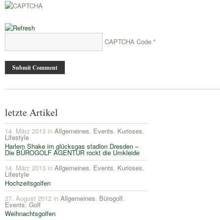
CAPTCHA Code
*
letzte Artikel
14. März 2013 in
Allgemeines
,
Events
,
Kurioses
,
Lifestyle
Harlem Shake im glücksgas stadion Dresden –
Die BÜROGOLF AGENTUR rockt die Umkleide
14. März 2013 in
Allgemeines
,
Events
,
Kurioses
,
Lifestyle
Hochzeitsgolfen
27. August 2012 in
Allgemeines
,
Bürogolf
,
Events
,
Golf
Weihnachtsgolfen